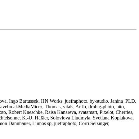
kova, Ingo Bartussek, HN Works, juefraphoto, by-studio, Janina_PLD,
avebreakMediaMicro, Thomas, vitals, ArTo, drubig-photo, nito,
hoto, Robert Kneschke, Raisa Kanareva, svatamart
, Pixelot, Cherries,
fichtelsonne, K.-U. Häßler, Soloviova Liudmyla, Svetlana Koplakova,
imon Dannhauer, Lumos sp, juefraphoto, Corri Selzinger,