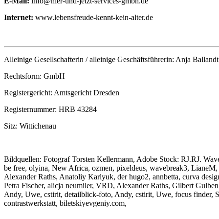
E-Mail:
info@hier-und-jetzt-services-gmbh.de
Internet:
www.lebensfreude-kennt-kein-alter.de
Alleinige Gesellschafterin / alleinige Geschäftsführerin: Anja Ballandt
Rechtsform: GmbH
Registergericht: Amtsgericht Dresden
Registernummer: HRB 43284
Sitz: Wittichenau
Bildquellen: Fotograf Torsten Kellermann, Adobe Stock: RJ.RJ. Wave
be free, olyina, New Africa, ozmen, pixeldeus, wavebreak3, LianeM,
Alexander Raths, Anatoliy Karlyuk, der hugo2, annbetta, curva desi
Petra Fischer, alicja neumiler, VRD, Alexander Raths, Gilbert Gulbe
Andy, Uwe, cstirit, detailblick-foto, Andy, cstirit, Uwe, focus find
contrastwerkstatt, biletskiyevgeniy.com,