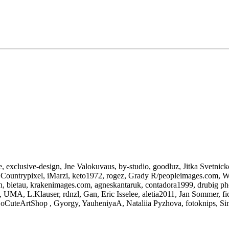
, exclusive-design, Jne Valokuvaus, by-studio, goodluz, Jitka Svetnic
 Countrypixel, iMarzi, keto1972, rogez, Grady R/peopleimages.com, W
gn, bietau, krakenimages.com, agneskantaruk, contadora1999, drubig p
n, UMA, L.Klauser, rdnzl, Gan, Eric Isselee, aletia2011, Jan Sommer, 
er, SoCuteArtShop , Gyorgy, YauheniyaA, Nataliia Pyzhova, fotoknips, S